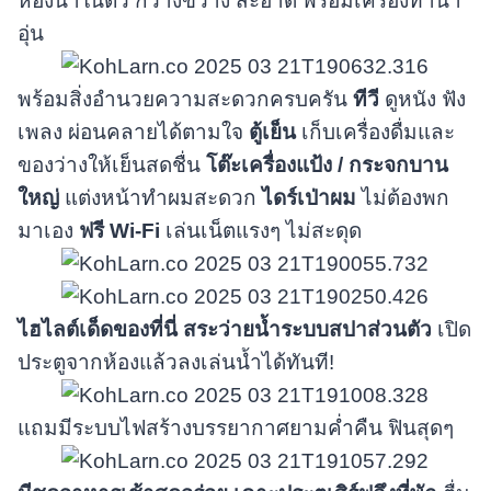
ห้องน้ำในตัว กว้างขวาง สะอาด พร้อมเครื่องทำน้ำ
อุ่น
พร้อมสิ่งอำนวยความสะดวกครบครัน
ทีวี
ดูหนัง ฟัง
เพลง ผ่อนคลายได้ตามใจ
ตู้เย็น
เก็บเครื่องดื่มและ
ของว่างให้เย็นสดชื่น
โต๊ะเครื่องแป้ง / กระจกบาน
ใหญ่
แต่งหน้าทำผมสะดวก
ไดร์เป่าผม
ไม่ต้องพก
มาเอง
ฟรี Wi-Fi
เล่นเน็ตแรงๆ ไม่สะดุด
ไฮไลต์เด็ดของที่นี่
สระว่ายน้ำระบบสปาส่วนตัว
เปิด
ประตูจากห้องแล้วลงเล่นน้ำได้ทันที!
แถมมีระบบไฟสร้างบรรยากาศยามค่ำคืน ฟินสุดๆ