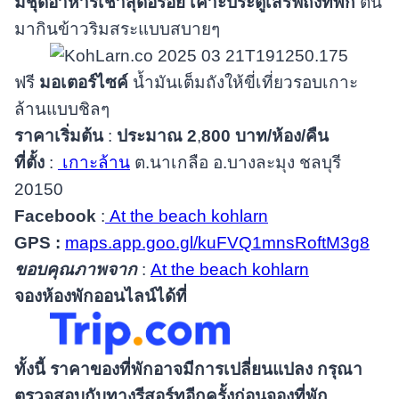
มีชุดอาหารเช้าสุดอร่อย เคาะประตูเสิร์ฟถึงที่พัก
ตื่น
มากินข้าวริมสระแบบสบายๆ
ฟรี
มอเตอร์ไซค์
น้ำมันเต็มถังให้ขี่เที่ยวรอบเกาะ
ล้านแบบชิลๆ
ราคาเริ่มต้น
:
ประมาณ
2
,
800 บาท/ห้อง/คืน
ที่ตั้ง
:
เกาะล้าน
ต.นาเกลือ อ.บางละมุง ชลบุรี
20150
Facebook
:
At the beach kohlarn
GPS :
maps.app.goo.gl/kuFVQ1mnsRoftM3g8
ขอบคุณภาพจาก
:
At the beach kohlarn
จองห้องพักออนไลน์ได้ที่
ทั้งนี้ ราคาของที่พักอาจมีการเปลี่ยนแปลง กรุณา
ตรวจสอบกับทางรีสอร์ทอีกครั้งก่อนจองที่พัก