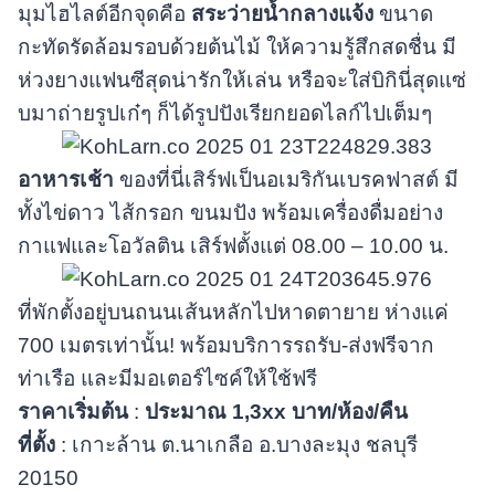
มุมไฮไลต์อีกจุดคือ
สระว่ายน้ำกลางแจ้ง
ขนาด
กะทัดรัดล้อมรอบด้วยต้นไม้ ให้ความรู้สึกสดชื่น มี
ห่วงยางแฟนซีสุดน่ารักให้เล่น หรือจะใส่บิกินี่สุดแซ่
บมาถ่ายรูปเก๋ๆ ก็ได้รูปปังเรียกยอดไลก์ไปเต็มๆ
อาหารเช้า
ของที่นี่เสิร์ฟเป็นอเมริกันเบรคฟาสต์ มี
ทั้งไข่ดาว ไส้กรอก ขนมปัง พร้อมเครื่องดื่มอย่าง
กาแฟและโอวัลติน เสิร์ฟตั้งแต่ 08.00 – 10.00 น.
ที่พักตั้งอยู่บนถนนเส้นหลักไปหาดตายาย ห่างแค่
700 เมตรเท่านั้น! พร้อมบริการรถรับ-ส่งฟรีจาก
ท่าเรือ และมีมอเตอร์ไซค์ให้ใช้ฟรี
ราคาเริ่มต้น
:
ประมาณ
1,3xx บาท/ห้อง/คืน
ที่ตั้ง
: เกาะล้าน ต.นาเกลือ อ.บางละมุง ชลบุรี
20150