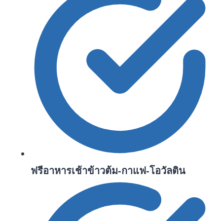
ฟรีอาหารเช้าข้าวต้ม-กาแฟ-โอวัลติน