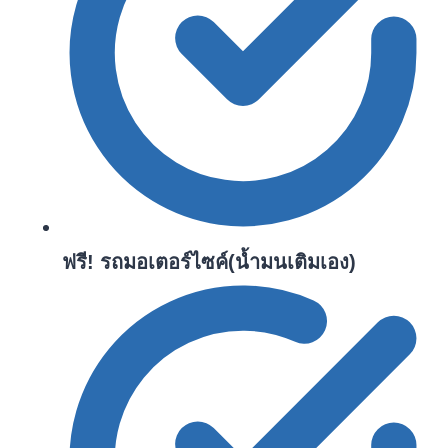
ฟรี! รถมอเตอร์ไซค์(น้ำมนเติมเอง)