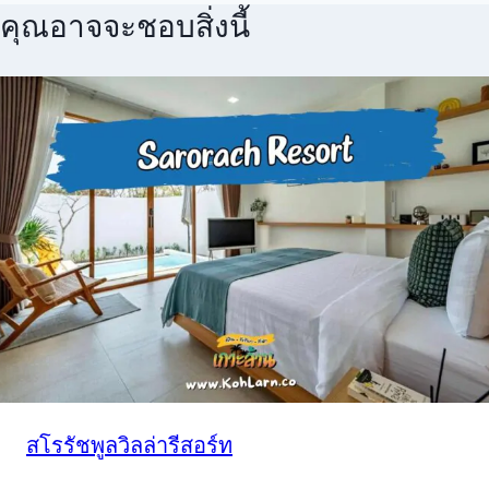
คุณอาจจะชอบสิ่งนี้
สโรรัชพูลวิลล่ารีสอร์ท