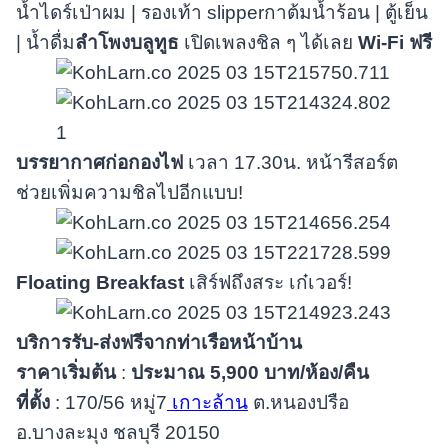
น้ำไดร์เป่าผม | รองเท้า slipperกาต้มน้ำร้อน | ตู้เย็น
| น้ำดื่ม
ลำโพงบลูทูธ
เปิดเพลงชิล ๆ ได้เลย
Wi-Fi ฟรี
บรรยากาศก่อกองไฟ
เวลา 17.30น. หน้ารีสอร์ต
ช่วยเพิ่มความชิลไปอีกแบบ!
Floating Breakfast
เสิร์ฟถึงสระ เก๋เวอร์!
บริการรับ-ส่งฟรีจากท่าเรือหน้าบ้าน
ราคาเริ่มต้น
:
ประมาณ
5,900 บาท/ห้อง/คืน
ที่ตั้ง
: 170/56 หมู่7
เกาะล้าน
ต.หนองปรือ
อ.บางละมุง ชลบุรี 20150