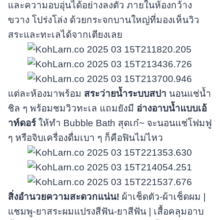
และความอบอุ่นได้อย่างลงตัว ภายในห้องกว้าง
ขวาง โปร่งโล่ง ด้วยกระจกบานใหญ่ที่มองเห็นวิว
สระและทะเลได้จากเตียงเลย
แต่ละห้องมาพร้อม
สระว่ายน้ำระบบสปา
นอนแช่น้ำ
ชิล ๆ พร้อมชมวิวทะเล แถมยังมี
อ่างอาบน้ำแบบเอ้
าท์ดอร์
ให้ทำ Bubble Bath สุดเก๋~ จะนอนแช่โฟมฟู
ๆ หรือจิบเครื่องดื่มเบา ๆ ก็คือฟินไม่ไหว
สิ่งอำนวยความสะดวกแน่น!
ผ้าเช็ดตัว-ผ้าเช็ดผม |
แชมพู-ยาสระผมแปรงสีฟัน-ยาสีฟัน | เสื้อคลุมอาบ