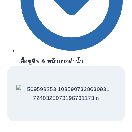
เสื้อชูชีพ & หน้ากากดำน้ำ