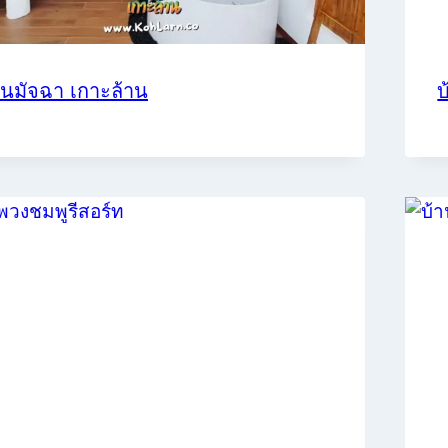
านมัจฉา เกาะล้าน
บ