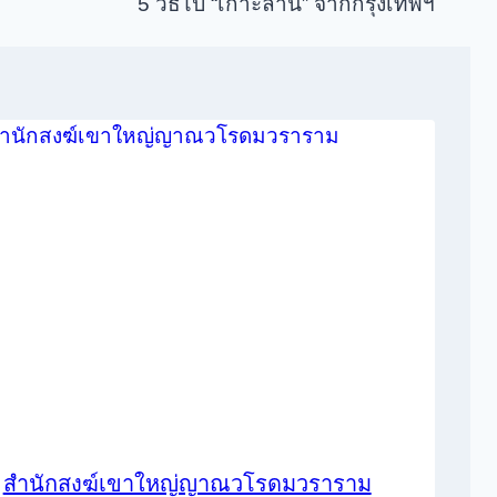
5 วิธีไป “เกาะล้าน” จากกรุงเทพฯ
สำนักสงฆ์เขาใหญ่ญาณวโรดมวราราม