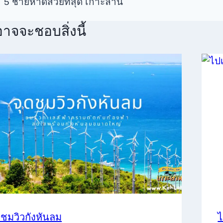
5 ชายหาดสวยที่สุด เกาะล้าน
าจจะชอบสิ่งนี้
ดชมวิวกังหันลม
ไ