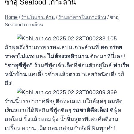
ซาอุ Seafood เกาะล้าน
Home
/
ร้านในเกาะล้าน
/
ร้านอาหารในเกาะล้าน
/
ซาอุ
Seafood เกาะล้าน
ถ้าพูดถึงร้านอาหารทะเลบนเกาะล้านที่
สด อร่อย
ราคาไม่แรง
และ
ไม่ต้องรอคิวนาน
ต้องมาที่นี่เลย!
“ซาอุซีฟู้ด”
ร้านซีฟู้ดเจ้าเด็ดที่ซ่อนตัวอยู่ใกล้
ท่าเรือ
หน้าบ้าน
แค่เลี้ยวซ้ายแล้วตรงมาเลยวัดนิดเดียวก็
ถึง!
ร้านนี้บรรยากาศดีอยู่ติดทะเลแบบใกล้สุดๆ ลมพัด
เย็นสบายได้ฟีลกินซีฟู้ดชิลๆ
รสชาติคือเด็ด!
ซีฟู้ด
สดใหม่ ปิ้งแล้วหอมฟุ้ง น้ำจิ้มสูตรพิเศษคือดีงาม
เปรี้ยว หวาน เผ็ด กลมกล่อมกำลังดี ฟินทุกคำ!