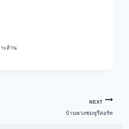
กาะล้าน
NEXT
บ้านพวงชมพูรีสอร์ท